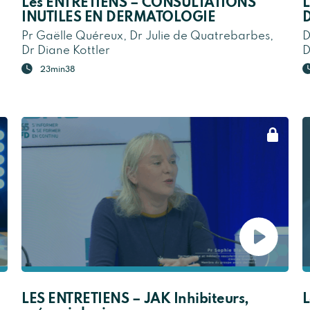
Les ENTRETIENS – CONSULTATIONS
L
INUTILES EN DERMATOLOGIE
Pr Gaëlle Quéreux, Dr Julie de Quatrebarbes,
D
Dr Diane Kottler
D
23min38
LES ENTRETIENS – JAK Inhibiteurs,
L