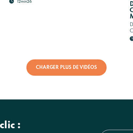
12min26
D
C
M
D
C
CHARGER PLUS DE VIDÉOS
lic :