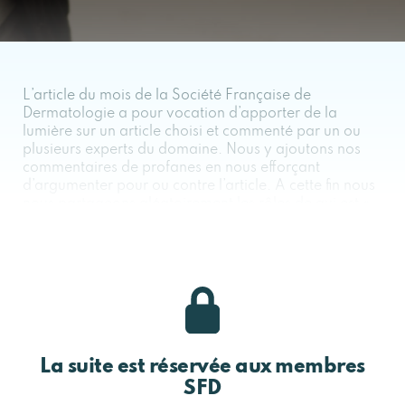
L’article du mois de la Société Française de
Dermatologie a pour vocation d’apporter de la
lumière sur un article choisi et commenté par un ou
plusieurs experts du domaine. Nous y ajoutons nos
commentaires de profanes en nous efforçant
d’argumenter pour ou contre l’article. A cette fin nous
nous partageons aléatoirement les rôles de qui est «
pour », « contre » ou « neutre ».
Voici l’article du mois de JUIN 2025, proposé par le
Groupe Peau et Greffe d’Organe (GPGO), groupe
thématique de la SFD.
Ce contenu est uniquement réservé aux
membres .
La suite est réservée aux membres
Se connecter
S’abonner maintenant
SFD